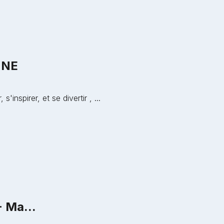
NNE
nspirer, et se divertir , ...
 Ma...